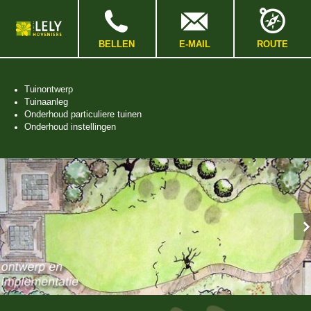
Spring
naar
Spring
naar
BELLEN
E-MAIL
ROUTE
de
inhoud
Spring
Tuinontwerp
naar
Tuinaanleg
het
Onderhoud particuliere tuinen
hoofdmenu
Onderhoud instellingen