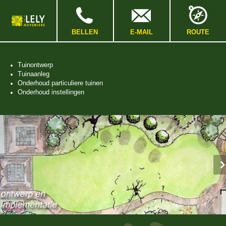
Spring
naar
Spring
naar
BELLEN
E-MAIL
ROUTE
de
inhoud
Spring
Tuinontwerp
naar
Tuinaanleg
het
Onderhoud particuliere tuinen
hoofdmenu
Onderhoud instellingen